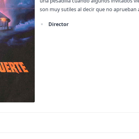
una pesadilla cuando algunos invitados vi
son muy sutiles al decir que no aprueban a
Director