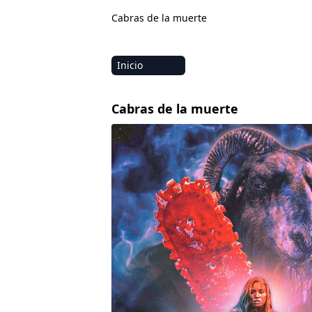
Cabras de la muerte
Inicio
Amazon
Cabras de la muerte
Netflix
Disney+
HBO-Max
Vivamax
Marvel
Vix+Original
Hulu
Apple tv+
DC