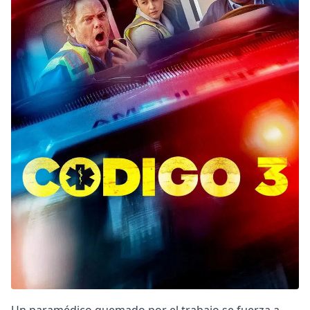
DC
Peacock