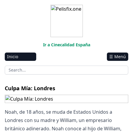
Ir a Cinecalidad España
Inicio
☰ Menú
Amazon
Netflix
Disney+
Culpa Mía: Londres
HBO-Max
Vivamax
Noah, de 18 años, se muda de Estados Unidos a
Marvel
Londres con su madre y William, un empresario
británico adinerado. Noah conoce al hijo de William,
Vix+Original