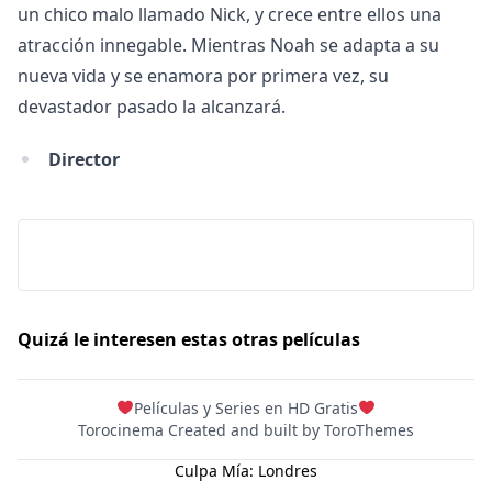
un chico malo llamado Nick, y crece entre ellos una
Hulu
atracción innegable. Mientras Noah se adapta a su
Apple tv+
nueva vida y se enamora por primera vez, su
DC
devastador pasado la alcanzará.
Peacock
Director
Quizá le interesen estas otras películas
Películas y Series en HD Gratis
Torocinema Created and built by
ToroThemes
Culpa Mía: Londres