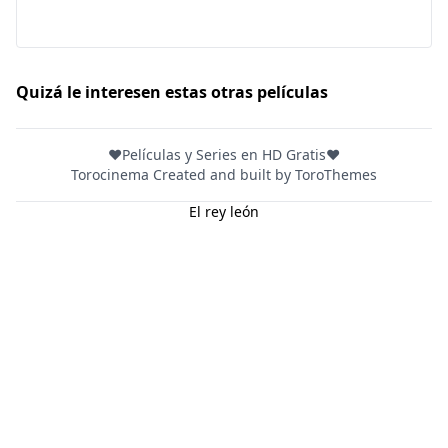
DC
Peacock
Quizá le interesen estas otras películas
❤️Películas y Series en HD Gratis❤️
Torocinema Created and built by
ToroThemes
El rey león