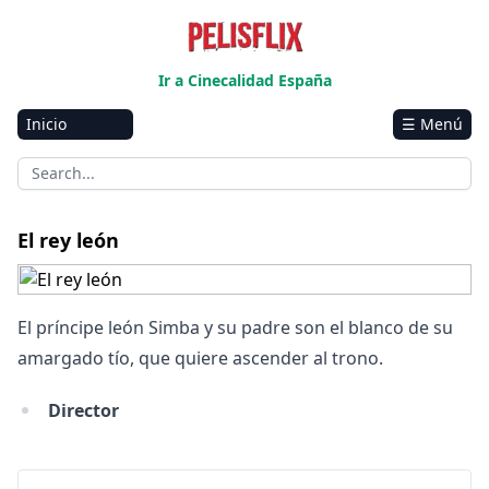
Ir a Cinecalidad España
Inicio
☰ Menú
Amazon
Netflix
Disney+
El rey león
HBO-Max
Vivamax
El príncipe león Simba y su padre son el blanco de su
Marvel
amargado tío, que quiere ascender al trono.
Vix+Original
Director
Hulu
Apple tv+