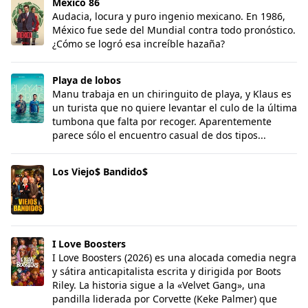
México 86
Audacia, locura y puro ingenio mexicano. En 1986,
México fue sede del Mundial contra todo pronóstico.
¿Cómo se logró esa increíble hazaña?
Playa de lobos
Playa de lobos
Manu trabaja en un chiringuito de playa, y Klaus es
un turista que no quiere levantar el culo de la última
tumbona que falta por recoger. Aparentemente
parece sólo el encuentro casual de dos tipos...
Los Viejo$ Bandido$
Los Viejo$ Bandido$
I Love Boosters
I Love Boosters
I Love Boosters (2026) es una alocada comedia negra
y sátira anticapitalista escrita y dirigida por Boots
Riley. La historia sigue a la «Velvet Gang», una
pandilla liderada por Corvette (Keke Palmer) que