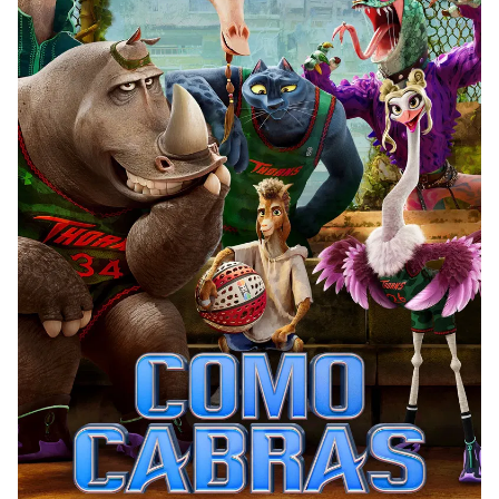
Hulu
Apple tv+
DC
Peacock