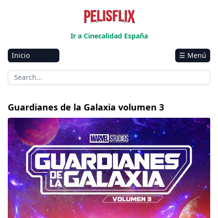
Ir a Cinecalidad España
Inicio
☰ Menú
Amazon
Netflix
Disney+
Guardianes de la Galaxia volumen 3
HBO-Max
Vivamax
Marvel
Vix+Original
Hulu
Apple tv+