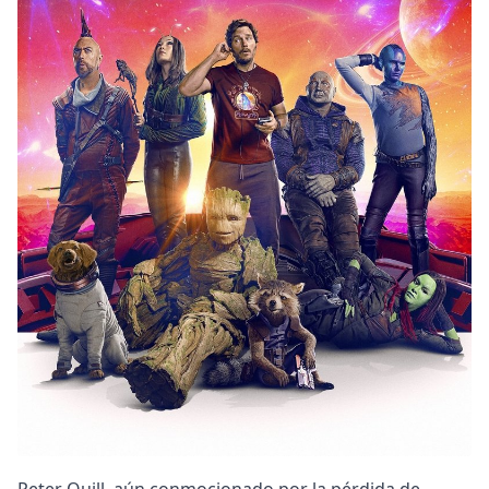
DC
Peacock