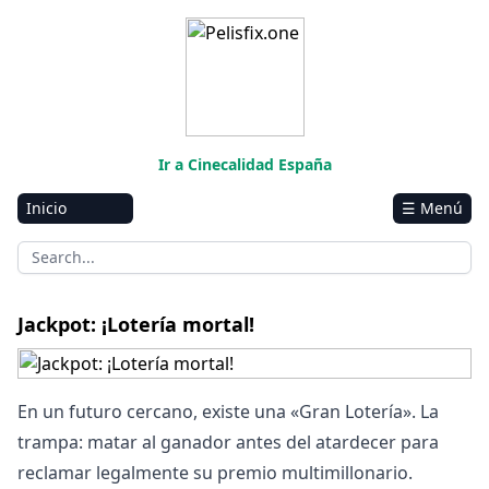
Ir a Cinecalidad España
Inicio
☰ Menú
Amazon
Netflix
Disney+
Jackpot: ¡Lotería mortal!
HBO-Max
Vivamax
En un futuro cercano, existe una «Gran Lotería». La
Marvel
trampa: matar al ganador antes del atardecer para
reclamar legalmente su premio multimillonario.
Vix+Original