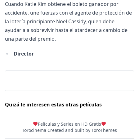
Cuando Katie Kim obtiene el boleto ganador por
Hulu
accidente, une fuerzas con el agente de protección de
Apple tv+
la lotería principiante Noel Cassidy, quien debe
DC
ayudarla a sobrevivir hasta el atardecer a cambio de
una parte del premio.
Peacock
Director
Quizá le interesen estas otras películas
Películas y Series en HD Gratis
Torocinema Created and built by
ToroThemes