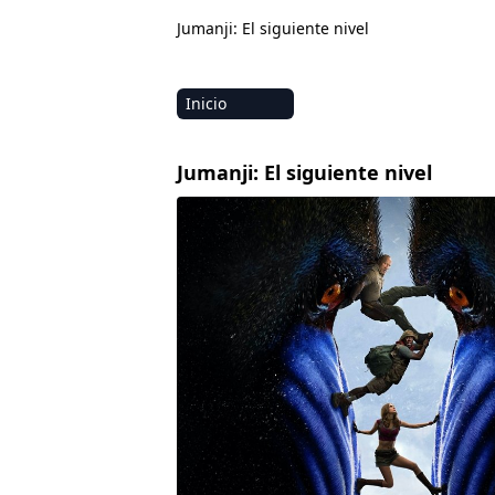
Jumanji: El siguiente nivel
Inicio
Amazon
Jumanji: El siguiente nivel
Netflix
Disney+
HBO-Max
Vivamax
Marvel
Vix+Original
Hulu
Apple tv+
DC