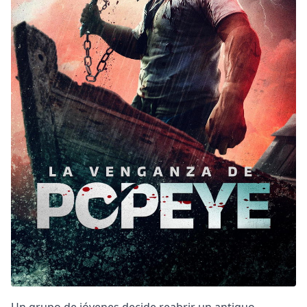
DC
Peacock