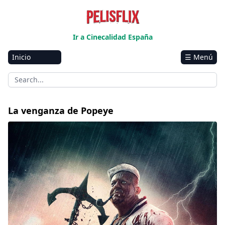
Ir a Cinecalidad España
Inicio
☰ Menú
Amazon
Netflix
Disney+
La venganza de Popeye
HBO-Max
Vivamax
Marvel
Vix+Original
Hulu
Apple tv+