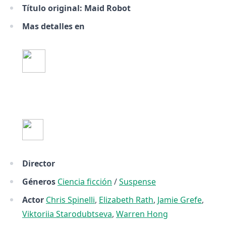
Título original: Maid Robot
Mas detalles en
Director
Géneros
Ciencia ficción
/
Suspense
Actor
Chris Spinelli
,
Elizabeth Rath
,
Jamie Grefe
,
Viktoriia Starodubtseva
,
Warren Hong