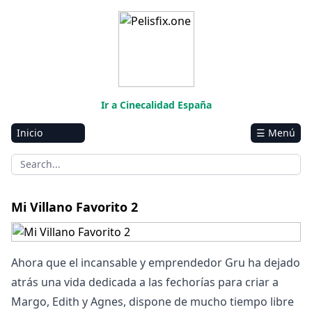
Ir a Cinecalidad España
Inicio
☰ Menú
Amazon
Netflix
Disney+
Mi Villano Favorito 2
HBO-Max
Vivamax
Ahora que el incansable y emprendedor Gru ha dejado
Marvel
atrás una vida dedicada a las fechorías para criar a
Margo, Edith y Agnes, dispone de mucho tiempo libre
Vix+Original