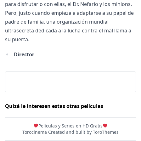
para disfrutarlo con ellas, el Dr. Nefario y los minions.
Hulu
Pero, justo cuando empieza a adaptarse a su papel de
Apple tv+
padre de familia, una organización mundial
DC
ultrasecreta dedicada a la lucha contra el mal llama a
su puerta.
Peacock
Director
Quizá le interesen estas otras películas
Películas y Series en HD Gratis
Torocinema Created and built by
ToroThemes