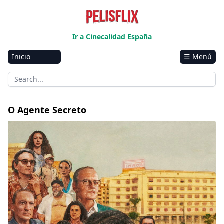
Ir a Cinecalidad España
Inicio
☰ Menú
Amazon
Netflix
Disney+
O Agente Secreto
HBO-Max
Vivamax
Marvel
Vix+Original
Hulu
Apple tv+