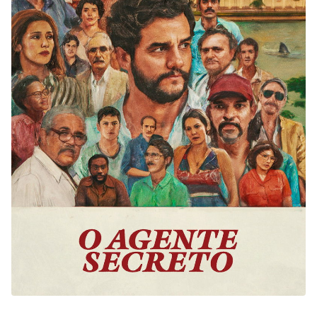
DC
Peacock