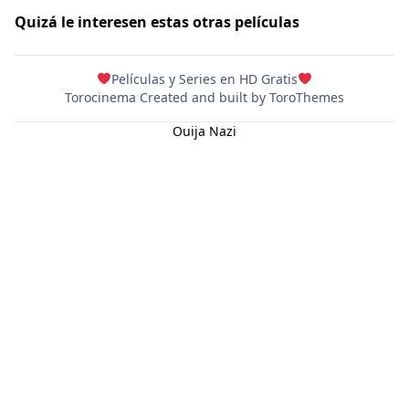
DC
Quizá le interesen estas otras películas
Peacock
Películas y Series en HD Gratis
Torocinema Created and built by
ToroThemes
Ouija Nazi