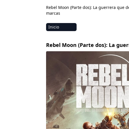
Rebel Moon (Parte dos): La guerrera que d
marcas
Inicio
Amazon
Rebel Moon (Parte dos): La gue
Netflix
Disney+
HBO-Max
Vivamax
Marvel
Vix+Original
Hulu
Apple tv+
DC