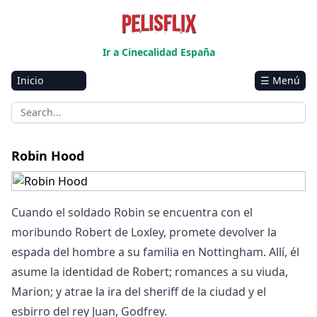
Ir a Cinecalidad España
Inicio
☰ Menú
Amazon
Netflix
Disney+
Robin Hood
HBO-Max
Vivamax
Cuando el soldado Robin se encuentra con el
Marvel
moribundo Robert de Loxley, promete devolver la
espada del hombre a su familia en Nottingham. Allí, él
Vix+Original
asume la identidad de Robert; romances a su viuda,
Hulu
Marion; y atrae la ira del sheriff de la ciudad y el
Apple tv+
esbirro del rey Juan, Godfrey.