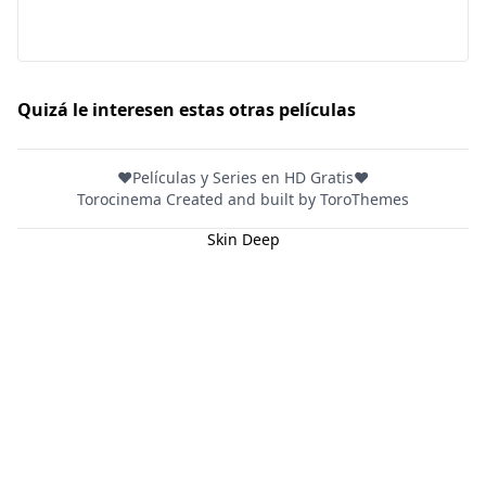
Hulu
Apple tv+
DC
Quizá le interesen estas otras películas
Peacock
❤️Películas y Series en HD Gratis❤️
Torocinema Created and built by
ToroThemes
Skin Deep