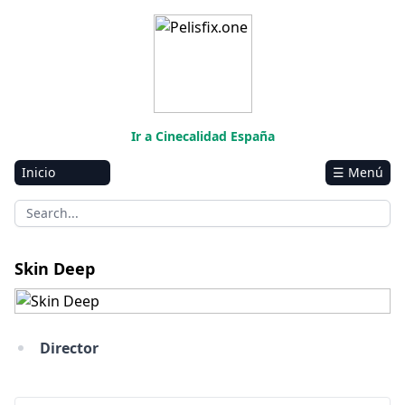
Ir a Cinecalidad España
Inicio
☰ Menú
Amazon
Netflix
Disney+
Skin Deep
HBO-Max
Vivamax
Director
Marvel
Vix+Original