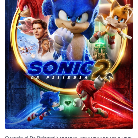
DC
Peacock