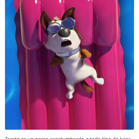
DC
Peacock