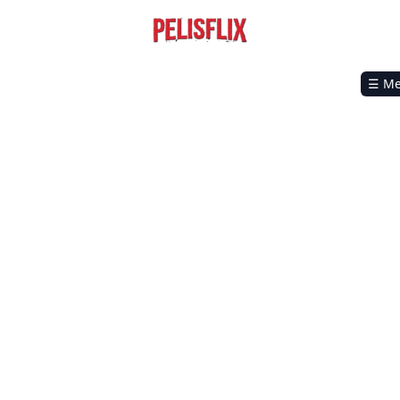
☰ M
nes cuadrados 2025