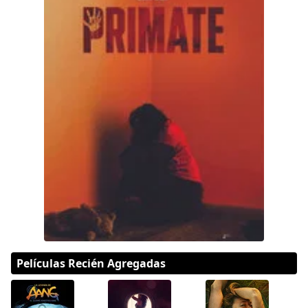
Hulu
Apple tv+
DC
Peacock
Películas Recién Agregadas