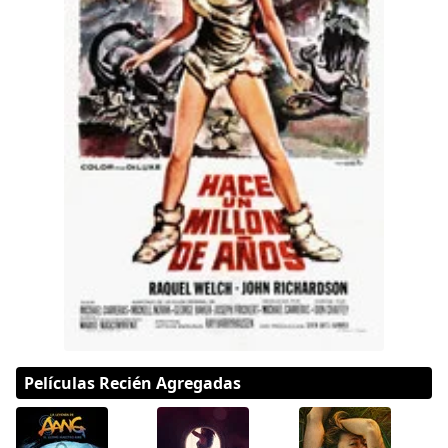
Hulu
Apple tv+
DC
Peacock
Películas Recién Agregadas