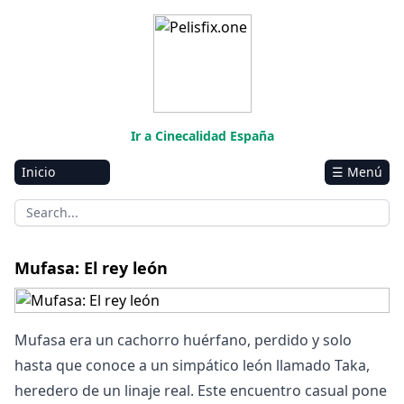
Ir a Cinecalidad España
Inicio
☰ Menú
Amazon
Netflix
Disney+
Mufasa: El rey león
HBO-Max
Vivamax
Mufasa era un cachorro huérfano, perdido y solo
Marvel
hasta que conoce a un simpático león llamado Taka,
heredero de un linaje real. Este encuentro casual pone
Vix+Original