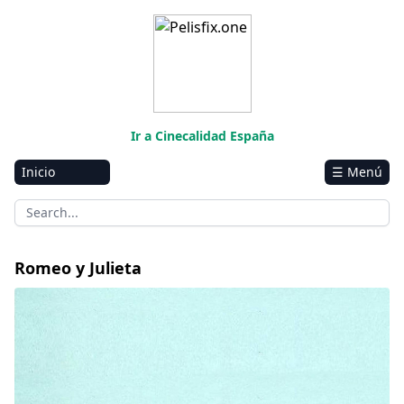
Ir a Cinecalidad España
Inicio
☰ Menú
Amazon
Netflix
Disney+
Romeo y Julieta
HBO-Max
Vivamax
Marvel
Vix+Original