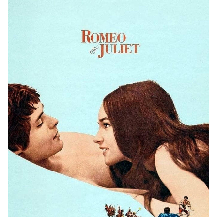
Hulu
Apple tv+
DC
Peacock