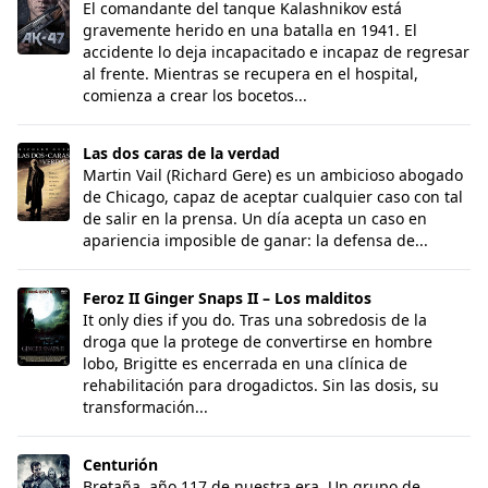
El comandante del tanque Kalashnikov está
gravemente herido en una batalla en 1941. El
accidente lo deja incapacitado e incapaz de regresar
al frente. Mientras se recupera en el hospital,
comienza a crear los bocetos...
Las dos caras de la verdad
Las dos caras de la verdad
Martin Vail (Richard Gere) es un ambicioso abogado
de Chicago, capaz de aceptar cualquier caso con tal
de salir en la prensa. Un día acepta un caso en
apariencia imposible de ganar: la defensa de...
Feroz II Ginger Snaps II – Los malditos
Feroz II Ginger Snaps II – Los malditos
It only dies if you do. Tras una sobredosis de la
droga que la protege de convertirse en hombre
lobo, Brigitte es encerrada en una clínica de
rehabilitación para drogadictos. Sin las dosis, su
transformación...
Centurión
Centurión
Bretaña, año 117 de nuestra era. Un grupo de