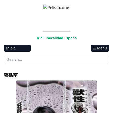
Ir a Cinecalidad España
Inicio
☰ Menú
Amazon
Netflix
Disney+
鄭浩南
HBO-Max
Naked Poison II
Vivamax
Marvel
Vix+Original