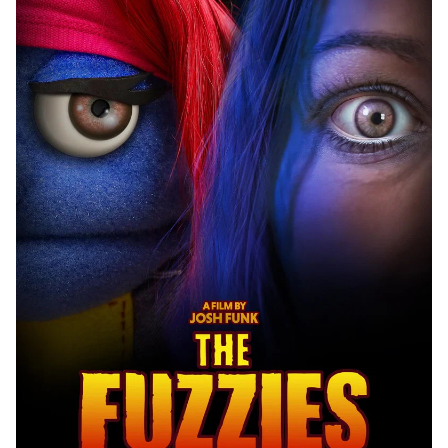
Hulu
Apple tv+
DC
Peacock