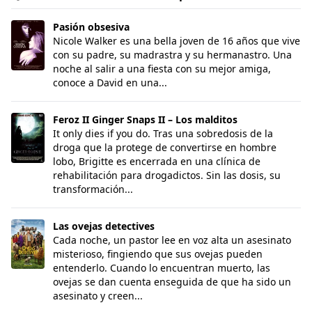
Pasión obsesiva
Pasión obsesiva
Nicole Walker es una bella joven de 16 años que vive
con su padre, su madrastra y su hermanastro. Una
noche al salir a una fiesta con su mejor amiga,
conoce a David en una...
Feroz II Ginger Snaps II – Los malditos
Feroz II Ginger Snaps II – Los malditos
It only dies if you do. Tras una sobredosis de la
droga que la protege de convertirse en hombre
lobo, Brigitte es encerrada en una clínica de
rehabilitación para drogadictos. Sin las dosis, su
transformación...
Las ovejas detectives
Las ovejas detectives
Cada noche, un pastor lee en voz alta un asesinato
misterioso, fingiendo que sus ovejas pueden
entenderlo. Cuando lo encuentran muerto, las
ovejas se dan cuenta enseguida de que ha sido un
asesinato y creen...