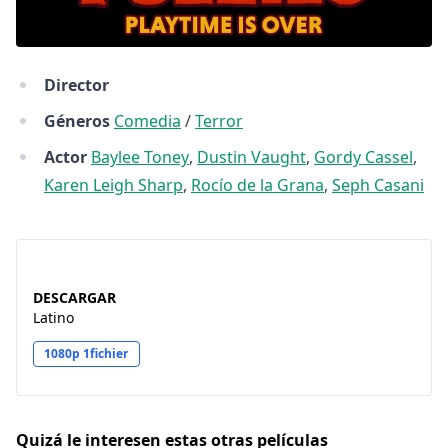
Director
Géneros
Comedia
/
Terror
Actor
Baylee Toney
,
Dustin Vaught
,
Gordy Cassel
,
Karen Leigh Sharp
,
Rocío de la Grana
,
Seph Casani
DESCARGAR
Latino
1080p 1fichier
Quizá le interesen estas otras películas