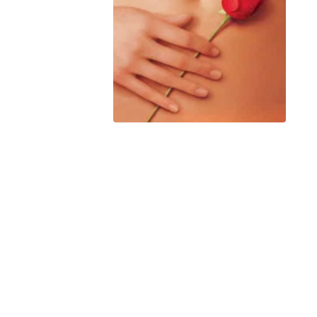
Hulu
Apple tv+
DC
Peacock