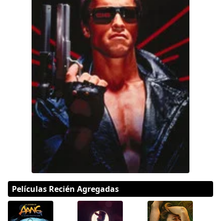
Hulu
Apple tv+
DC
Peacock
Películas Recién Agregadas