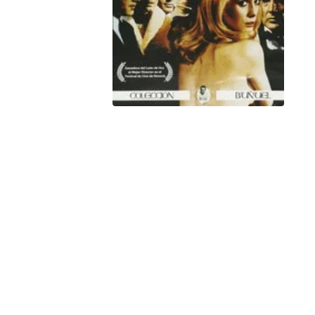
Hulu
Apple tv+
DC
Peacock