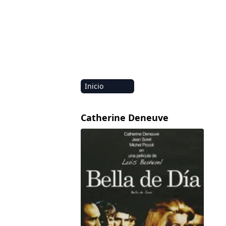
Inicio
Amazon
Catherine Deneuve
Netflix
Bella de día
Disney+
HBO-Max
Vivamax
Marvel
Vix+Original