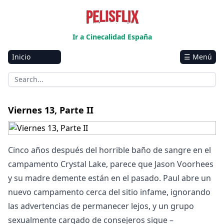
Ir a Cinecalidad España
Inicio
☰ Menú
Amazon
Netflix
Disney+
Viernes 13, Parte II
HBO-Max
Vivamax
Cinco años después del horrible baño de sangre en el
Marvel
campamento Crystal Lake, parece que Jason Voorhees
y su madre demente están en el pasado. Paul abre un
Vix+Original
nuevo campamento cerca del sitio infame, ignorando
Hulu
las advertencias de permanecer lejos, y un grupo
Apple tv+
sexualmente cargado de consejeros sigue –