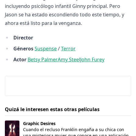
DC
incluyendo psicólogo infantil Ginny principal. Pero
Jason se ha estado escondiendo todo este tiempo, y
Peacock
ahora está listo para la venganza.
Director
Géneros
Suspense
/
Terror
Actor
Betsy PalmerAmy SteelJohn Furey
Quizá le interesen estas otras películas
Graphic Desires
Graphic Desires
Cuando el recluso Franklin engaña a su chica con
una misteriosa mujer que conoce en una aplicación