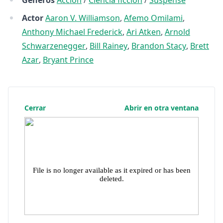
Géneros
Acción
/
Ciencia ficción
/
Suspense
Actor
Aaron V. Williamson
,
Afemo Omilami
,
Anthony Michael Frederick
,
Ari Atken
,
Arnold
Schwarzenegger
,
Bill Rainey
,
Brandon Stacy
,
Brett
Azar
,
Bryant Prince
Cerrar
Abrir en otra ventana