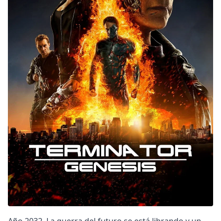
DC
Peacock