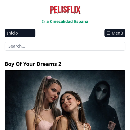
Ir a Cinecalidad España
Inicio
☰ Menú
Amazon
Netflix
Disney+
Boy Of Your Dreams 2
HBO-Max
Vivamax
Marvel
Vix+Original
Hulu
Apple tv+