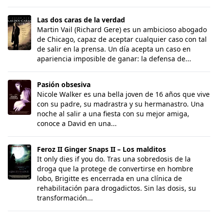
Las dos caras de la verdad
Las dos caras de la verdad
Martin Vail (Richard Gere) es un ambicioso abogado
de Chicago, capaz de aceptar cualquier caso con tal
de salir en la prensa. Un día acepta un caso en
apariencia imposible de ganar: la defensa de...
Pasión obsesiva
Pasión obsesiva
Nicole Walker es una bella joven de 16 años que vive
con su padre, su madrastra y su hermanastro. Una
noche al salir a una fiesta con su mejor amiga,
conoce a David en una...
Feroz II Ginger Snaps II – Los malditos
Feroz II Ginger Snaps II – Los malditos
It only dies if you do. Tras una sobredosis de la
droga que la protege de convertirse en hombre
lobo, Brigitte es encerrada en una clínica de
rehabilitación para drogadictos. Sin las dosis, su
transformación...
Playa de lobos