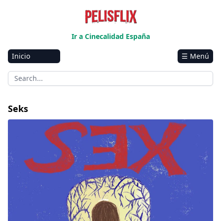
Ir a Cinecalidad España
Inicio
☰ Menú
Amazon
Netflix
Disney+
Seks
HBO-Max
Vivamax
Marvel
Vix+Original
Hulu
Apple tv+