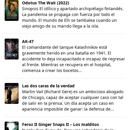
Odotus The Wait (2022)
Sinopsis El idílico y apartado archipiélago finlandés.
La pandemia se propaga con fuerza por todo el
mundo. El mundo de Elli se tambalea cuando un
viejo amigo de su marido llega a la isla.
AK-47
AK-47
El comandante del tanque Kalashnikov está
gravemente herido en una batalla en 1941. El
accidente lo deja incapacitado e incapaz de regresar
al frente. Mientras se recupera en el hospital,
comienza a crear los bocetos...
Las dos caras de la verdad
Las dos caras de la verdad
Martin Vail (Richard Gere) es un ambicioso abogado
de Chicago, capaz de aceptar cualquier caso con tal
de salir en la prensa. Un día acepta un caso en
apariencia imposible de ganar: la defensa de...
Feroz II Ginger Snaps II – Los malditos
Feroz II Ginger Snaps II – Los malditos