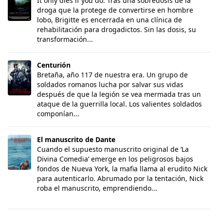
It only dies if you do. Tras una sobredosis de la
droga que la protege de convertirse en hombre
lobo, Brigitte es encerrada en una clínica de
rehabilitación para drogadictos. Sin las dosis, su
transformación...
Centurión
Centurión
Bretaña, año 117 de nuestra era. Un grupo de
soldados romanos lucha por salvar sus vidas
después de que la legión se vea mermada tras un
ataque de la guerrilla local. Los valientes soldados
componían...
El manuscrito de Dante
El manuscrito de Dante
Cuando el supuesto manuscrito original de ‘La
Divina Comedia’ emerge en los peligrosos bajos
fondos de Nueva York, la mafia llama al erudito Nick
para autenticarlo. Abrumado por la tentación, Nick
roba el manuscrito, emprendiendo...