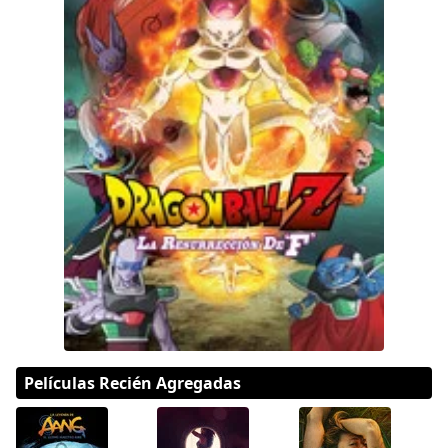
Hulu
Apple tv+
DC
Peacock
Películas Recién Agregadas