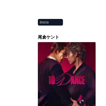
Inicio
Amazon
尾倉ケント
Netflix
10DANCE
Disney+
HBO-Max
Vivamax
Marvel
Vix+Original
Hulu
Apple tv+
DC