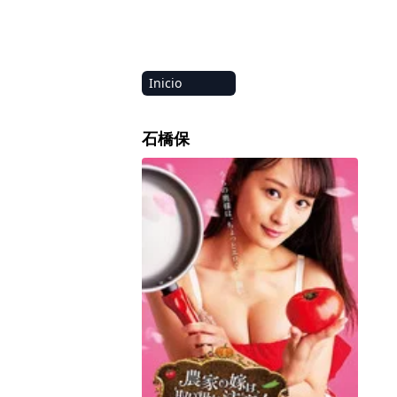
Inicio
Amazon
石橋保
Netflix
The Farmer’s Bride Requires Care! Par
Disney+
HBO-Max
Vivamax
Marvel
Vix+Original
Hulu
Apple tv+
DC