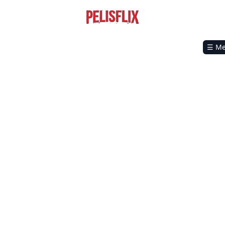
☰ M
t 1: Angel Descends