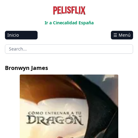
Ir a Cinecalidad España
Inicio
☰ Menú
Amazon
Netflix
Disney+
Bronwyn James
HBO-Max
Cómo entrenar a tu dragón
Vivamax
Marvel
Vix+Original
Hulu
Apple tv+