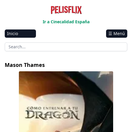
Ir a Cinecalidad España
Inicio
☰ Menú
Amazon
Netflix
Disney+
Mason Thames
HBO-Max
Cómo entrenar a tu dragón
Vivamax
Marvel
Vix+Original
Hulu
Apple tv+