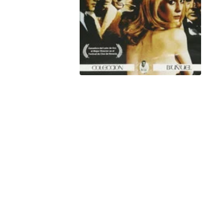
Hulu
Apple tv+
DC
Peacock