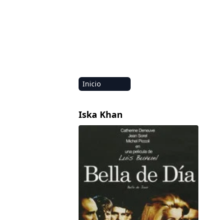
Inicio
Amazon
Iska Khan
Netflix
Bella de día
Disney+
HBO-Max
Vivamax
Marvel
Vix+Original