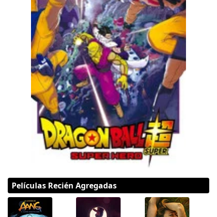
Hulu
Apple tv+
DC
Peacock
Películas Recién Agregadas