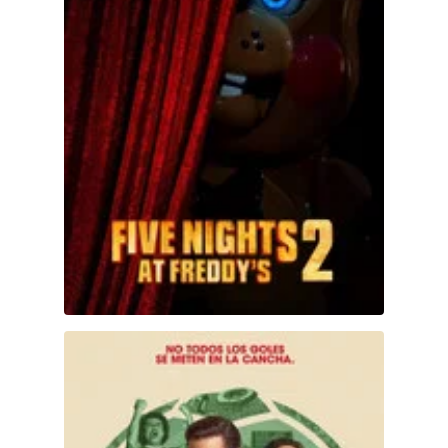
Hulu
Apple tv+
DC
Peacock
México 86