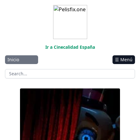
Ir a Cinecalidad España
Inicio
☰ Menú
Amazon
Netflix
Disney+
Five Nights at Freddy’s 2
HBO-Max
Vivamax
Marvel
Vix+Original