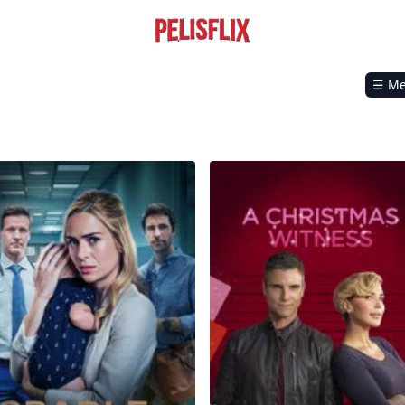
☰ M
dle of Deception
A Christmas Witness