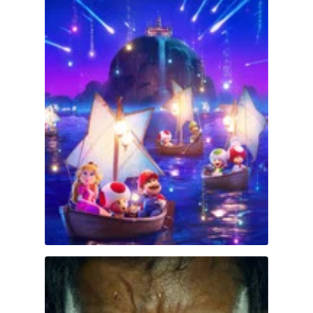
Hulu
Apple tv+
DC
Peacock
The Running Man El sobreviviente