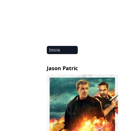
Inicio
Amazon
Jason Patric
Netflix
Blindado: Sin Salida
Disney+
HBO-Max
Vivamax
Marvel
Vix+Original