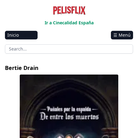
Ir a Cinecalidad España
Inicio
☰ Menú
Amazon
Netflix
Disney+
Bertie Drain
HBO-Max
Puñales por la espalda: De entre los muertos
Vivamax
Marvel
Vix+Original
Hulu
Apple tv+