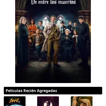
Hulu
Apple tv+
DC
Peacock
Películas Recién Agregadas