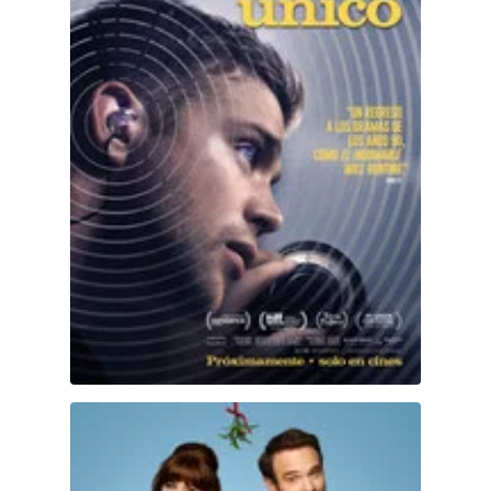
Hulu
Apple tv+
DC
Peacock
Merv