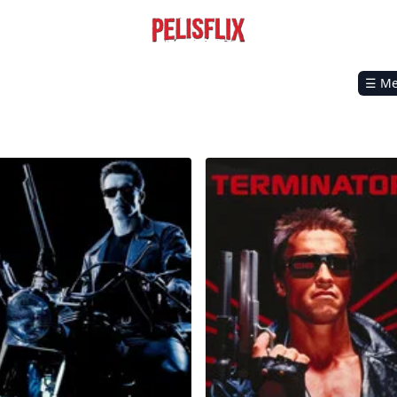
☰ M
inas
inator 2: El juicio final
Terminator