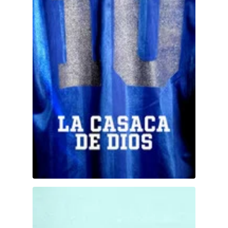
Hulu
Apple tv+
DC
Peacock
Romeo y Julieta